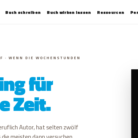
Buch schreiben
Buch wirken lassen
Ressourcen
Per
F · WENN DIE WOCHENSTUNDEN
ng für
 Zeit.
ruflich Autor, hat selten zwölf
die meisten dann versuchen,