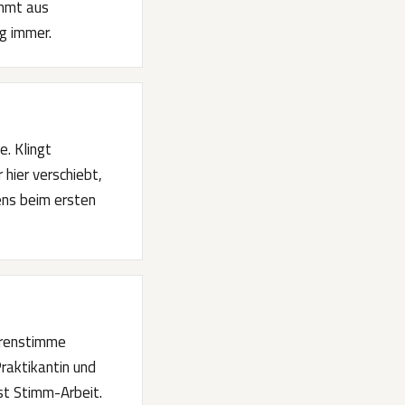
ommt aus
ig immer.
. Klingt
 hier verschiebt,
ens beim ersten
e
torenstimme
raktikantin und
ist Stimm-Arbeit.