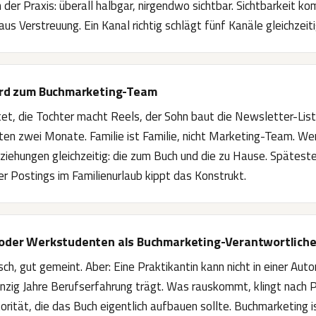
 der Praxis: überall halbgar, nirgendwo sichtbar. Sichtbarkeit k
 aus Verstreuung. Ein Kanal richtig schlägt fünf Kanäle gleichzeit
wird zum Buchmarketing-Team
t, die Tochter macht Reels, der Sohn baut die Newsletter-Liste
ten zwei Monate. Familie ist Familie, nicht Marketing-Team. Wer
ziehungen gleichzeitig: die zum Buch und die zu Hause. Spätest
ber Postings im Familienurlaub kippt das Konstrukt.
 oder Werkstudenten als Buchmarketing-Verantwortlich
ch, gut gemeint. Aber: Eine Praktikantin kann nicht in einer Au
anzig Jahre Berufserfahrung trägt. Was rauskommt, klingt nach P
orität, die das Buch eigentlich aufbauen sollte. Buchmarketing 