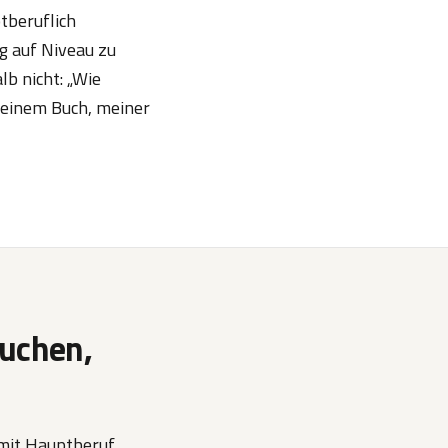
tberuflich
ig auf Niveau zu
lb nicht: „Wie
 meinem Buch, meiner
suchen,
 mit Hauptberuf