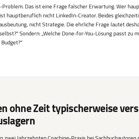
in-Problem. Das ist eine Frage falscher Erwartung. Wer haup
ist hauptberuflich nicht LinkedIn-Creator. Beides gleichzeit
ausbeutung, nicht Strategie. Die ehrliche Frage lautet desha
s selbst?" Sondern: „Welche Done-for-You-Lösung passt zu
 Budget?"
n ohne Zeit typischerweise ver
uslagern
h in zwei Jahrzehnten Coaching-Praxis bei Sachbuchautoren