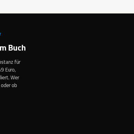
T
em Buch
bstanz für
49 Euro,
liert. Wer
 oder ob