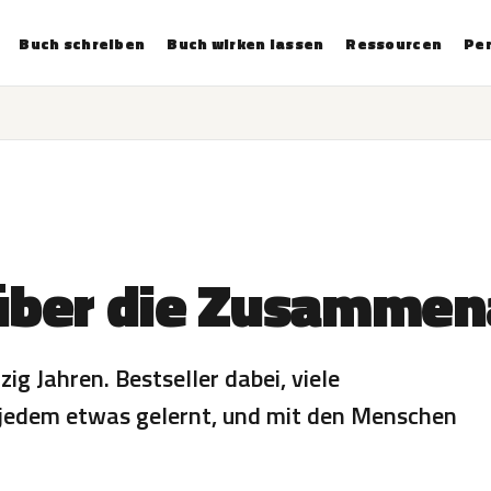
Buch schreiben
Buch wirken lassen
Ressourcen
Per
über die Zusammena
ig Jahren. Bestseller dabei, viele
s jedem etwas gelernt, und mit den Menschen