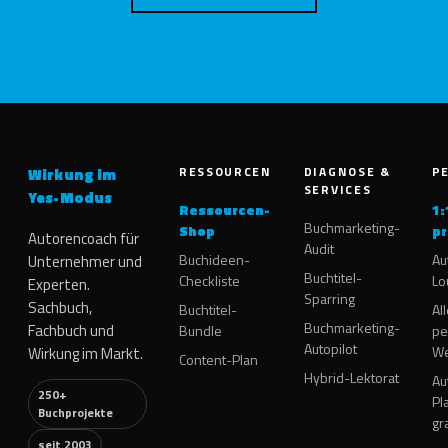
RESSOURCEN
DIAGNOSE &
P
Wirkung im
SERVICES
Yes-Modus
Ressourcen-
1:
Buchmarketing-
Shop
pr
Autorencoach für
Audit
Buchideen-
Au
Unternehmer und
Buchtitel-
Checkliste
Lo
Experten.
Sparring
Sachbuch,
Buchtitel-
Al
Buchmarketing-
Fachbuch und
Bundle
pe
Autopilot
W
Wirkung im Markt.
Content-Plan
Hybrid-Lektorat
Au
250+
Pl
Buchprojekte
gr
seit 2003