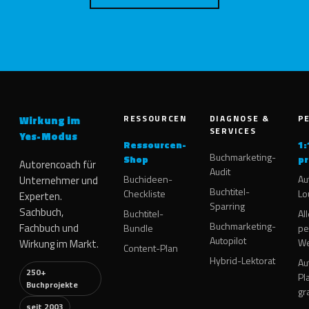
RESSOURCEN
DIAGNOSE &
P
Wirkung im
SERVICES
Yes-Modus
Ressourcen-
1:
Buchmarketing-
Shop
pr
Autorencoach für
Audit
Buchideen-
Au
Unternehmer und
Buchtitel-
Checkliste
Lo
Experten.
Sparring
Sachbuch,
Buchtitel-
Al
Buchmarketing-
Fachbuch und
Bundle
pe
Autopilot
W
Wirkung im Markt.
Content-Plan
Hybrid-Lektorat
Au
250+
Pl
Buchprojekte
gr
seit 2003